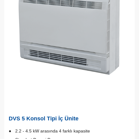
DVS 5 Konsol Tipi İç Ünite
2.2 - 4.5 kW arasında 4 farklı kapasite