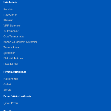
Ürünlerimiz
Kombiler
Radyatörler
Klimalar
VRF Sistemleri
Isı Pompaları
Oda Termostatları
Kazan ve Merkezi Sistemler
Termosifonlar
Şofbenler
Elektrikli Isıtıcılar
Fiyat Listesi
Firmamız Hakkında
Hakkımızda
Galeri
Servis
DemirDöküm Hakkında
Şirket Profili