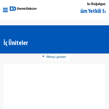
Isı Doğalgaz
Kırklareli Lüleburgaz DemirDöküm Yetkili Satıcı
İç Üniteler
filtreyi göster
Ürün Kategorisi
İç Üniteler
Dış Üniteler
Kontrol Üniteleri