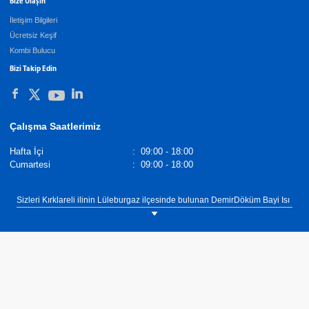
Bize Ulaşın
İletişim Bilgileri
Ücretsiz Keşif
Kombi Bulucu
Bizi Takip Edin
Çalışma Saatlerimiz
Hafta İçi
:
09:00 - 18:00
Cumartesi
:
09:00 - 18:00
Sizleri Kırklareli ilinin Lüleburgaz ilçesinde bulunan DemirDöküm Bayi Isı
Doğalgaz showroomumuza bekliyoruz. Tel: 0(288) 417 33 56
DemirDöküm VRF Sistemleri İç Üniteler,
Demirdöküm Yetkili Satıcı
. Tel :