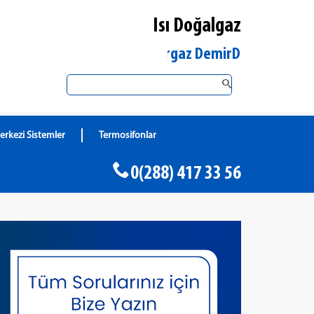
Isı Doğalgaz
Kırklareli Lüleburgaz DemirDöküm Yetkili Satıcı
erkezi Sistemler
Termosifonlar
0(288) 417 33 56