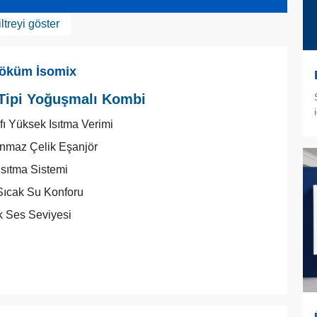
iltreyi göster
öküm İsomix
Tipi Yoğuşmalı Kombi
ıfı Yüksek Isıtma Verimi
nmaz Çelik Eşanjör
 Isıtma Sistemi
 Sıcak Su Konforu
 Ses Seviyesi