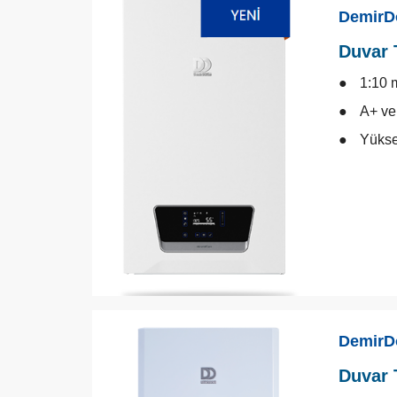
DemirD
Duvar 
1:10 
A+ ver
Yükse
DemirD
Duvar 