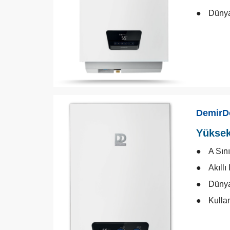
Dünya
DemirD
Yüksek
A Sın
Akıllı
Dünya
Kulla