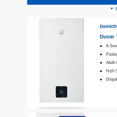
f
Ürün Kategorisi
Yoğuşmalı Kombiler
DemirD
Kontrol Cihazları
Duvar 
A Sın
Pasla
Akıllı
Hızlı
Düşük