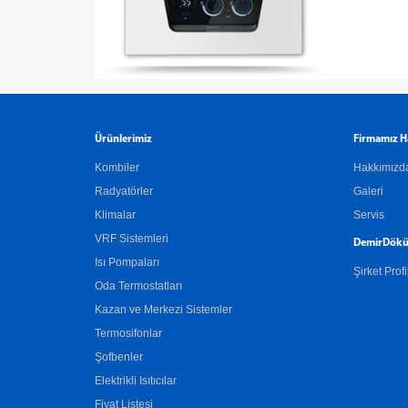
Ürünlerimiz
Firmamız H
Kombiler
Hakkımızd
Radyatörler
Galeri
Klimalar
Servis
VRF Sistemleri
DemirDökü
Isı Pompaları
Şirket Profi
Oda Termostatları
Kazan ve Merkezi Sistemler
Termosifonlar
Şofbenler
Elektrikli Isıtıcılar
Fiyat Listesi