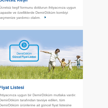
Ücretsiz Keşif
Ücretsiz keşif formunu doldurun ihtiyacınıza uygun
kapasite ve özelliklerde DemirDöküm kombiyi
seçmenize yardımcı olalım.
Fiyat Listesi
İhtiyacınıza uygun bir DemirDöküm mutlaka vardır.
DemirDöküm tarafından tavsiye edilen, tüm
DemirDöküm ürünlerine ait güncel fiyat listesine