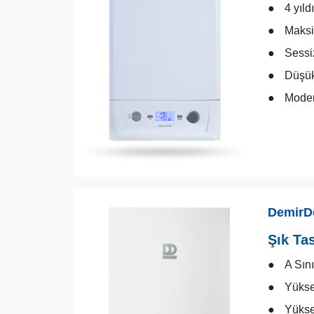
4 yıld
Maksi
Sessi
Düşük
Moder
DemirD
Şık Ta
A Sın
Yükse
Yükse