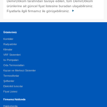
DemirDöküm tarafından tavsiye edilen, tüm DemirDöküm
ürünlerine ait güncel fiyat listesine buradan ulaşabilirsiniz.
Fiyatlarla ilgili firmamız ile görüşebilirsiniz.
Ürünlerimiz
Kombiler
Radyatörler
Klimalar
VRF Sistemleri
Isı Pompaları
Oda Termostatları
Kazan ve Merkezi Sistemler
Termosifonlar
Şofbenler
Elektrikli Isıtıcılar
Fiyat Listesi
Firmamız Hakkında
Hakkımızda