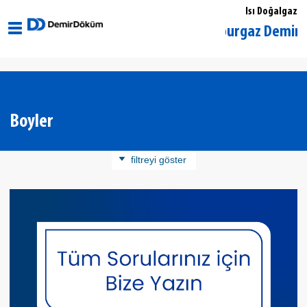
Isı Doğalgaz
Kırklareli Lüleburgaz DemirDöküm
Boyler
filtreyi göster
Ürün Kategorisi
Kat Kaloriferleri
Boyler
Tesisat Malzemeleri