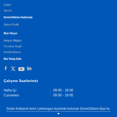
Galeri
Servis
DemirDöküm Hakkında
Şirket Profili
Bize Ulaşın
İletişim Bilgileri
Ücretsiz Keşif
Kombi Bulucu
Bizi Takip Edin
Çalışma Saatlerimiz
Hafta İçi
:
09:00 - 18:00
Cumartesi
:
09:00 - 18:00
Sizleri Kırklareli ilinin Lüleburgaz ilçesinde bulunan DemirDöküm Bayi Isı
Doğalgaz showroomumuza bekliyoruz. Tel: 0(288) 417 33 56